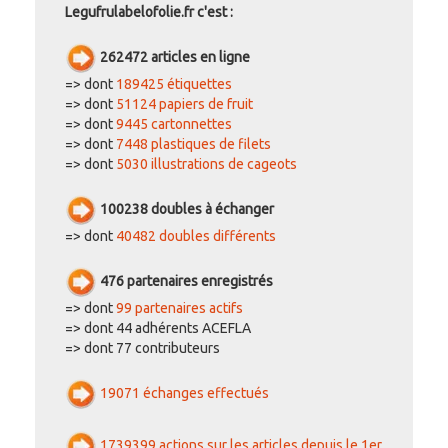
Legufrulabelofolie.fr c'est :
262472 articles en ligne
=> dont
189425 étiquettes
=> dont
51124 papiers de fruit
=> dont
9445 cartonnettes
=> dont
7448 plastiques de filets
=> dont
5030 illustrations de cageots
100238 doubles à échanger
=> dont
40482 doubles différents
476 partenaires enregistrés
=> dont
99 partenaires actifs
=> dont 44 adhérents ACEFLA
=> dont 77 contributeurs
19071 échanges effectués
1739399 actions sur les articles depuis le 1er