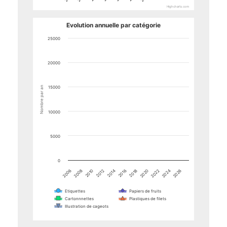
Highcharts.com
End of interactive chart.
Evolution annuelle par catégorie
25000
20000
Nombre par an
15000
10000
5000
0
2012
2016
2020
2024
2006
2010
2014
2018
2022
2026
2008
Etiquettes
Papiers de fruits
Cartonnnettes
Plastiques de filets
Illustration de cageots